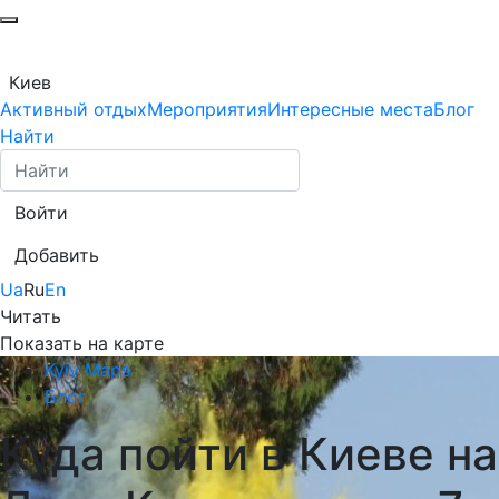
Киев
Активный отдых
Мероприятия
Интересные места
Блог
Найти
Войти
Добавить
Ua
Ru
En
Читать
Показать на карте
Kyiv Maps
Блог
Куда пойти в Киеве на