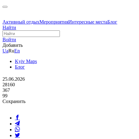
Активный отдых
Мероприятия
Интересные места
Блог
Найти
Войти
Добавить
Ua
Ru
En
Kyiv Maps
Блог
25.06.2026
28160
367
99
Сохранить