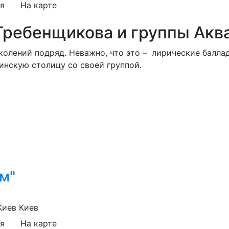
я
На карте
 Гребенщикова и группы Акв
колений подряд. Неважно, что это – лирические балла
инскую столицу со своей группой.
м"
Киев
Киев
я
На карте