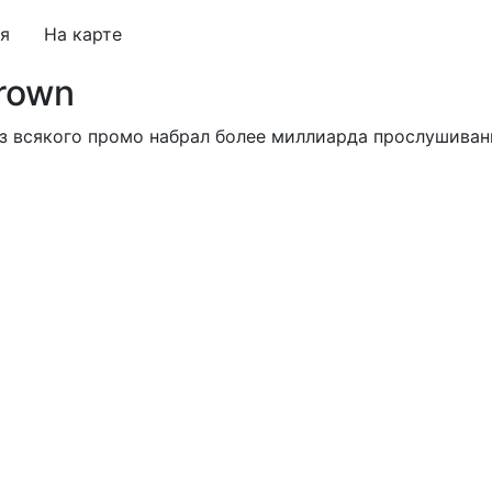
я
На карте
Brown
з всякого промо набрал более миллиарда прослушиваний