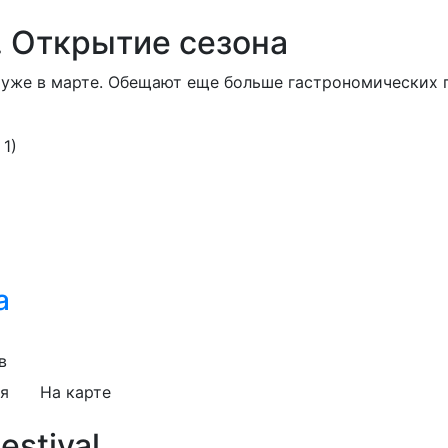
a. Открытие сезона
 уже в марте. Обещают еще больше гастрономических 
1)
а
в
я
На карте
estival