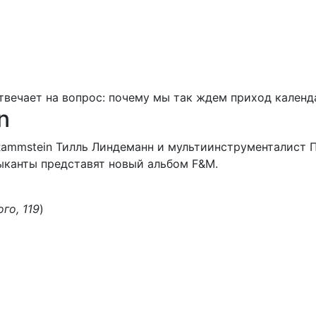
твечает на вопрос: почему мы так ждем приход календ
n
ammstein Тилль Линдеманн и мультиинструменталист Пет
ыканты представят новый альбом F&M.
го, 119
)