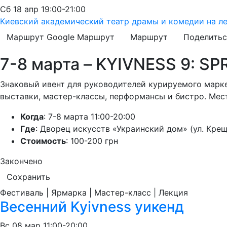
Сб
18 апр
19:00-21:00
Киевский академический театр драмы и комедии на л
Маршрут Google
Маршрут
Маршрут
Поделитьс
7-8 марта – KYIVNESS 9: S
Знаковый ивент для руководителей курируемого марке
выставки, мастер-классы, перформансы и бистро. Мес
Когда
: 7-8 марта 11:00-20:00
Где
: Дворец искусств «Украинский дом» (ул. Крещ
Стоимость
: 100-200 грн
Закончено
Сохранить
Фестиваль | Ярмарка | Мастер-класс | Лекция
Весенний Kyivness уикенд
Вс
08 мар
11:00-20:00