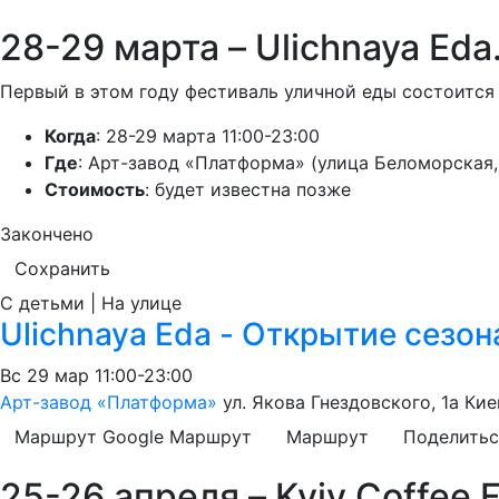
28-29 марта – Ulichnaya Ed
Первый в этом году фестиваль уличной еды состоится
Когда
: 28-29 марта 11:00-23:00
Где
: Арт-завод «Платформа» (улица Беломорская, 
Стоимость
: будет известна позже
Закончено
Сохранить
С детьми | На улице
Ulichnaya Eda - Открытие сезон
Вс
29 мар
11:00-23:00
Арт-завод «Платформа»
ул. Якова Гнездовского, 1а
Кие
Маршрут Google
Маршрут
Маршрут
Поделитьс
25-26 апреля – Kyiv Coffee F