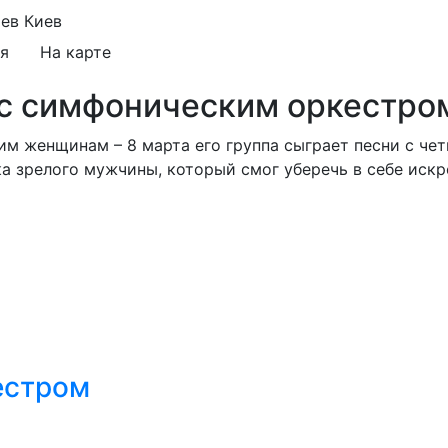
иев
Киев
я
На карте
й с симфоническим оркестро
м женщинам – 8 марта его группа сыграет песни с ч
ка зрелого мужчины, который смог уберечь в себе иск
естром