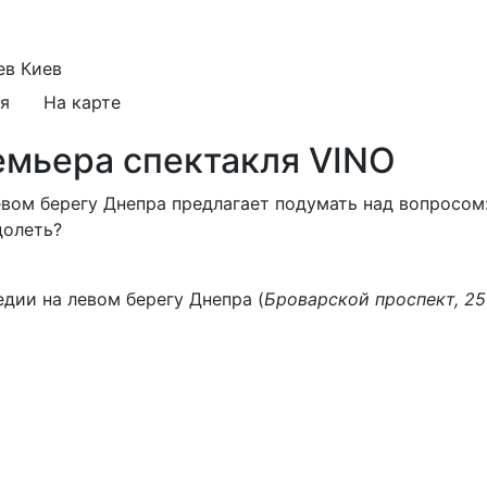
ев
Киев
я
На карте
премьера спектакля VINO
вом берегу Днепра предлагает подумать над вопросом:
долеть?
дии на левом берегу Днепра (
Броварской проспект, 25